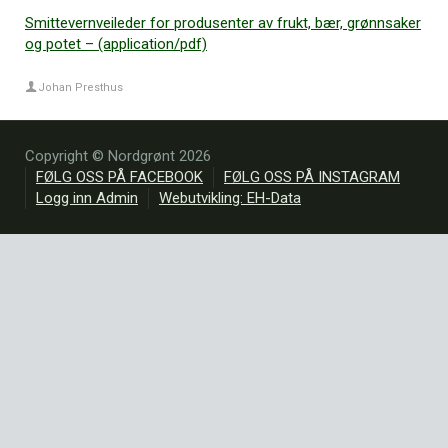
Smittevernveileder for produsenter av frukt, bær, grønnsaker
og potet – (application/pdf)
Johan Presthus
Copyright © Nordgrønt 2026
FØLG OSS PÅ FACEBOOK
FØLG OSS PÅ INSTAGRAM
Logg inn Admin
Webutvikling: EH-Data