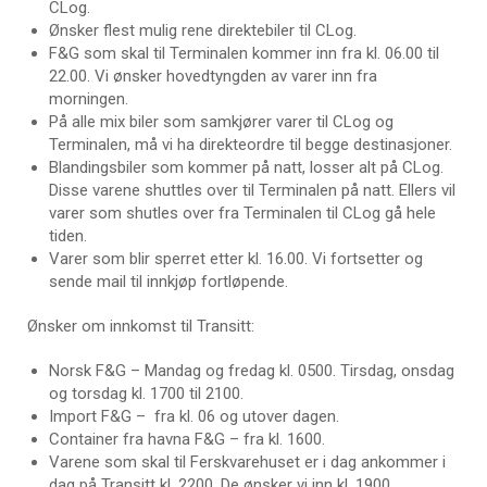
CLog.
Ønsker flest mulig rene direktebiler til CLog.
F&G som skal til Terminalen kommer inn fra kl. 06.00 til
22.00. Vi ønsker hovedtyngden av varer inn fra
morningen.
På alle mix biler som samkjører varer til CLog og
Terminalen, må vi ha direkteordre til begge destinasjoner.
Blandingsbiler som kommer på natt, losser alt på CLog.
Disse varene shuttles over til Terminalen på natt. Ellers vil
varer som shutles over fra Terminalen til CLog gå hele
tiden.
Varer som blir sperret etter kl. 16.00. Vi fortsetter og
sende mail til innkjøp fortløpende.
Ønsker om innkomst til Transitt:
Norsk F&G – Mandag og fredag kl. 0500. Tirsdag, onsdag
og torsdag kl. 1700 til 2100.
Import F&G – fra kl. 06 og utover dagen.
Container fra havna F&G – fra kl. 1600.
Varene som skal til Ferskvarehuset er i dag ankommer i
dag på Transitt kl. 2200. De ønsker vi inn kl. 1900.