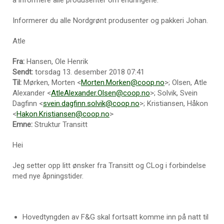
Informerer du alle Nordgrønt produsenter og pakkeri Johan.
Atle
Fra:
Hansen, Ole Henrik
Sendt:
torsdag 13. desember 2018 07:41
Til:
Mørken, Morten <
Morten.Morken@coop.no
>; Olsen, Atle
Alexander <
AtleAlexander.Olsen@coop.no
>; Solvik, Svein
Dagfinn <
svein.dagfinn.solvik@coop.no
>; Kristiansen, Håkon
<
Hakon.Kristiansen@coop.no
>
Emne:
Struktur Transitt
Hei
Jeg setter opp litt ønsker fra Transitt og CLog i forbindelse
med nye åpningstider.
Hovedtyngden av F&G skal fortsatt komme inn på natt til