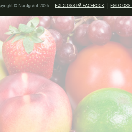
pyright © Nordgrønt 2026
FØLG OSS PÅ FACEBOOK
FØLG OSS