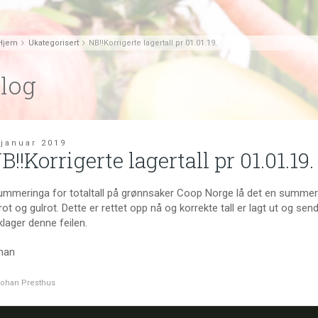
Hjem
Ukategorisert
NB!!Korrigerte lagertall pr 01.01.19.
log
 januar 2019
B!!Korrigerte lagertall pr 01.01.19.
ummeringa for totaltall på grønnsaker Coop Norge lå det en summerings
rot og gulrot. Dette er rettet opp nå og korrekte tall er lagt ut og sen
lager denne feilen.
han
ohan Presthus