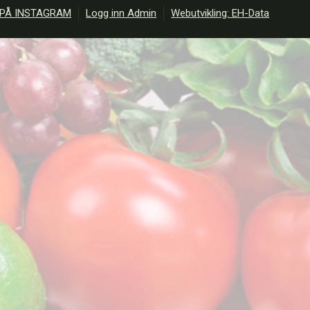
 PÅ INSTAGRAM
Logg inn Admin
Webutvikling: EH-Data