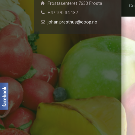
Frostasenteret 7633 Frosta
Co
+47 970 34 187
johan.presthus@coop.no