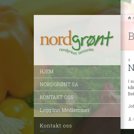
B
9.
N
HJEM
I s
NORDGRØNT SA
kål
Bek
KONTAKT OSS
Jo
Logg Inn Medlemmer
J
Kontakt oss