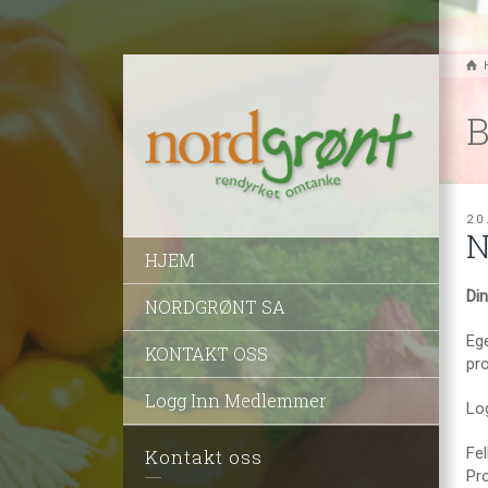
B
20
N
HJEM
Di
NORDGRØNT SA
Eg
KONTAKT OSS
pro
Logg Inn Medlemmer
Lo
Fel
Kontakt oss
Pr