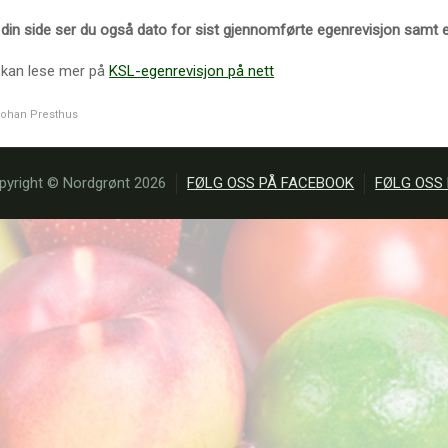
din side ser du også dato for sist gjennomførte egenrevisjon samt ev
 kan lese mer på
KSL-egenrevisjon på nett
ohan Presthus
pyright © Nordgrønt 2026
FØLG OSS PÅ FACEBOOK
FØLG OSS