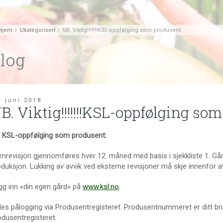
Hjem
Ukategorisert
NB. Viktig!!!!!!!KSL-oppfølging som produsent
log
. juni 2018
B. Viktig!!!!!!!KSL-oppfølging so
n KSL-oppfølging som produsent:
enrevisjon gjennomføres hver 12. måned med basis i sjekkliste 1. Går
duksjon. Lukking av avvik ved eksterne revisjoner må skje innenfor avt
gg inn «din egen gård» på
www.ksl.no
.
les pålogging via Produsentregisteret. Produsentnummeret er ditt bruk
odusentregisteret.