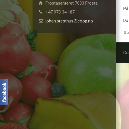
Frostasenteret 7633 Frosta
På 
+47 970 34 187
Du
johan.presthus@coop.no
J
Co