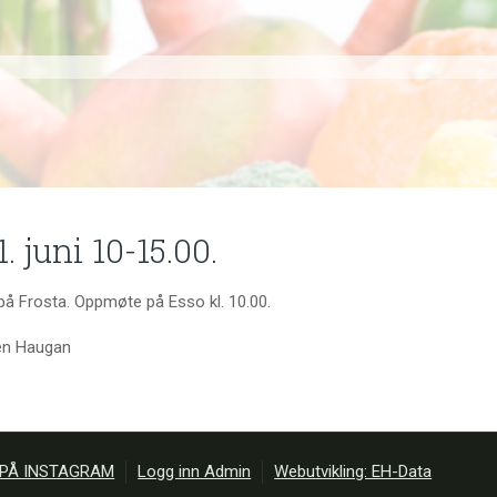
 juni 10-15.00.
 på Frosta. Oppmøte på Esso kl. 10.00.
ten Haugan
 PÅ INSTAGRAM
Logg inn Admin
Webutvikling: EH-Data