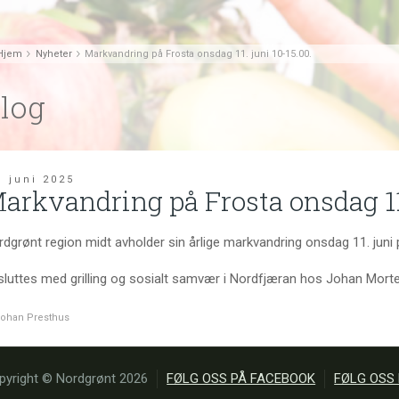
Hjem
Nyheter
Markvandring på Frosta onsdag 11. juni 10-15.00.
log
. juni 2025
arkvandring på Frosta onsdag 11.
dgrønt region midt avholder sin årlige markvandring onsdag 11. juni
sluttes med grilling og sosialt samvær i Nordfjæran hos Johan Mor
ohan Presthus
pyright © Nordgrønt 2026
FØLG OSS PÅ FACEBOOK
FØLG OSS