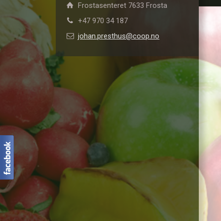
Frostasenteret 7633 Frosta
+47 970 34 187
johan.presthus@coop.no