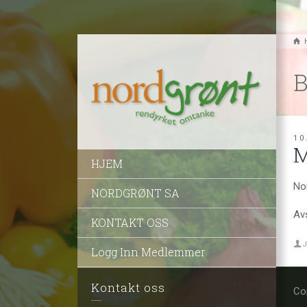
B
10
M
HJEM
Nor
NORDGRØNT SA
Av
KONTAKT OSS
J
Logg Inn Medlemmer
Kontakt oss
Co