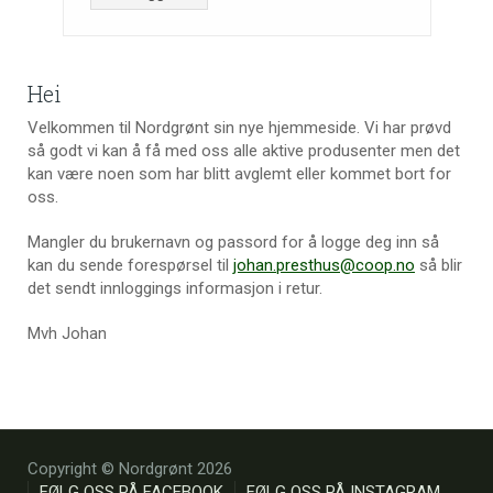
Hei
Velkommen til Nordgrønt sin nye hjemmeside. Vi har prøvd
så godt vi kan å få med oss alle aktive produsenter men det
kan være noen som har blitt avglemt eller kommet bort for
oss.
Mangler du brukernavn og passord for å logge deg inn så
kan du sende forespørsel til
johan.presthus@coop.no
så blir
det sendt innloggings informasjon i retur.
Mvh Johan
Copyright © Nordgrønt 2026
FØLG OSS PÅ FACEBOOK
FØLG OSS PÅ INSTAGRAM