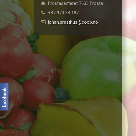
Frostasenteret 7633 Frosta
+47 970 34 187
johan.presthus@coop.no