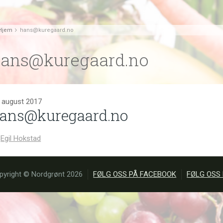
Hjem
hans@kuregaard.no
ans@kuregaard.no
. august 2017
ans@kuregaard.no
Egil Hokstad
pyright © Nordgrønt 2026
FØLG OSS PÅ FACEBOOK
FØLG OSS